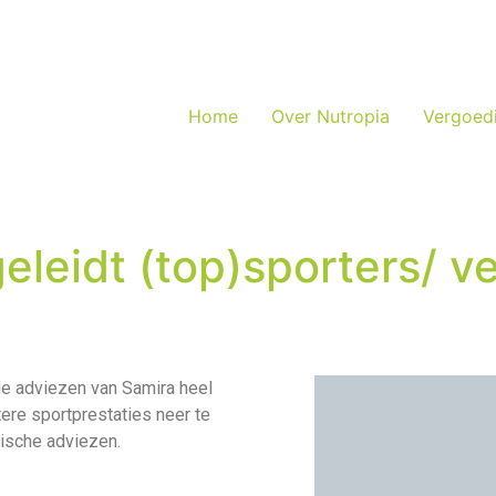
Home
Over Nutropia
Vergoed
eleidt (top)sporters/ v
 de adviezen van Samira heel
tere sportprestaties neer te
tische adviezen.